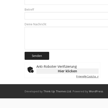
Betreff
Deine Nachricht
Anti-Roboter-Verifizierung
Hier klicken
Friendly
Captcha ⇗
Developed by
Think Up Themes Ltd
. Powered by
WordPress
.